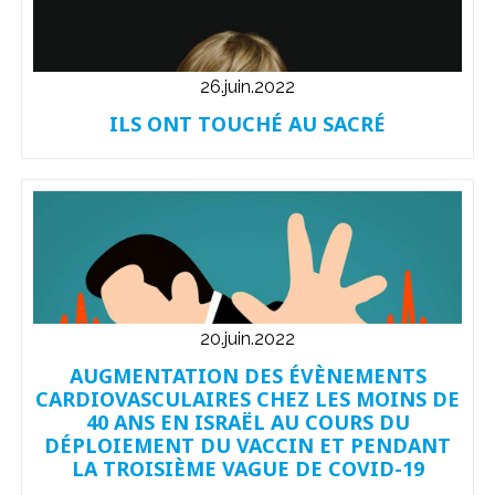
26.juin.2022
ILS ONT TOUCHÉ AU SACRÉ
20.juin.2022
AUGMENTATION DES ÉVÈNEMENTS
CARDIOVASCULAIRES CHEZ LES MOINS DE
40 ANS EN ISRAËL AU COURS DU
DÉPLOIEMENT DU VACCIN ET PENDANT
LA TROISIÈME VAGUE DE COVID-19