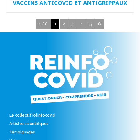
VACCINS ANTICOVID ET ANTIGRIPPAUX
1 / 6
1
2
3
4
5
6
Le collectif Réinfocovid
Articles scientifiques
Témoignages