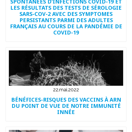
SPONTANÉES D’INFECTIONS COVID-19 ET
LES RÉSULTATS DES TESTS DE SÉROLOGIE
SARS-COV-2 AVEC DES SYMPTOMES
PERSISTANTS PARMI DES ADULTES
FRANÇAIS AU COURS DE LA PANDÉMIE DE
COVID-19
22.mai.2022
BÉNÉFICES-RISQUES DES VACCINS À ARN
DU POINT DE VUE DE NOTRE IMMUNITÉ
INNÉE