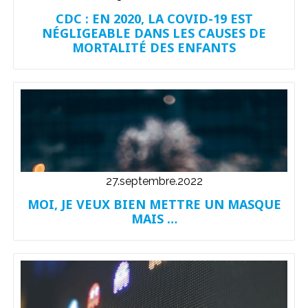
CDC : EN 2020, LA COVID-19 EST
NÉGLIGEABLE DANS LES CAUSES DE
MORTALITÉ DES ENFANTS
27.septembre.2022
MOI, JE VEUX BIEN METTRE UN MASQUE
MAIS …