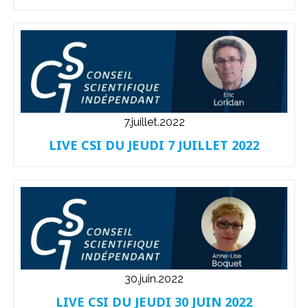
7.juillet.2022
LIVE CSI DU JEUDI 7 JUILLET 2022
30.juin.2022
LIVE CSI DU JEUDI 30 JUIN 2022