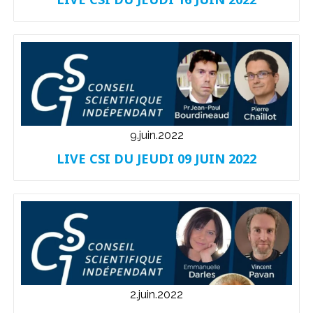
9.juin.2022
LIVE CSI DU JEUDI 09 JUIN 2022
2.juin.2022