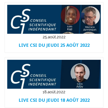
25.août.2022
LIVE CSI DU JEUDI 25 AOÛT 2022
18.août.2022
LIVE CSI DU JEUDI 18 AOÛT 2022