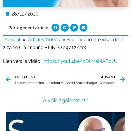
28/12/2020
Partager cet article
Accueil
»
Articles Vidéos
»
Eric Loridan : Le virus de la
zizanie (La Tribune REINFO 24/12/20)
Lien vers la vidéo :
https://youtu.be/bDkMeMABo7U
PRÉCÉDENT
SUIVANT
Laurent Montesino : Le retour vers soi (La Tribune REINFO 23/12/20)
Astrid Stuckelberger : Comprendre la gestion de la pandémie (La Tribune REINFO 27/12/20)
À voir également :