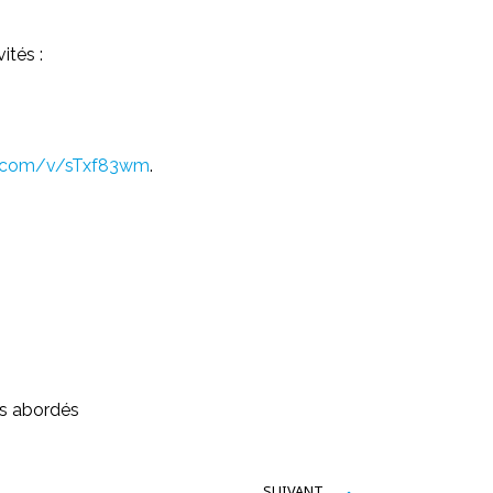
ités :
r.com/v/sTxf83wm
.
ts abordés
SUIVANT