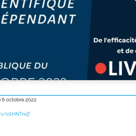
di 6 octobre 2022
m/v/oSHNTnqT