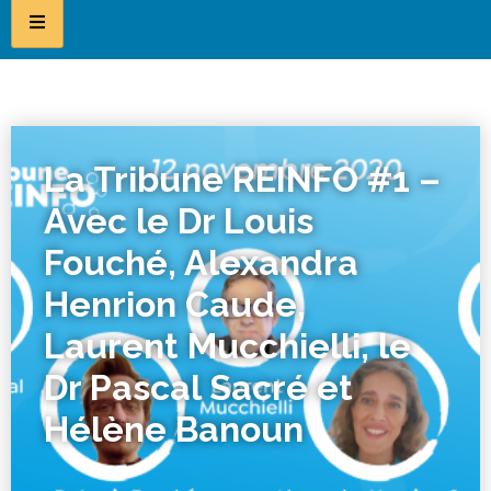
La Tribune REINFO #1 –
Avec le Dr Louis
Fouché, Alexandra
Henrion Caude,
Laurent Mucchielli, le
Dr Pascal Sacré et
Hélène Banoun