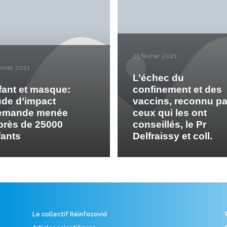
25 février 2021
évrier 2021
L’échec du
fant et masque:
confinement et des
ude d’impact
vaccins, reconnu pa
lemande menée
ceux qui les ont
près de 25000
conseillés, le Pr
fants
Delfraissy et coll.
Le collectif Réinfocovid