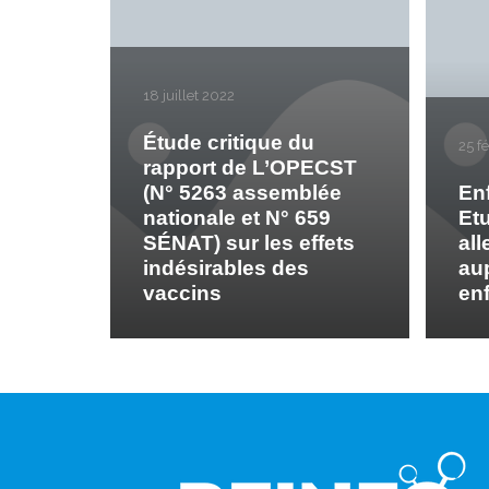
18 juillet 2022
Étude critique du
25 f
rapport de L’OPECST
(N° 5263 assemblée
En
nationale et N° 659
Et
SÉNAT) sur les effets
al
indésirables des
au
vaccins
en