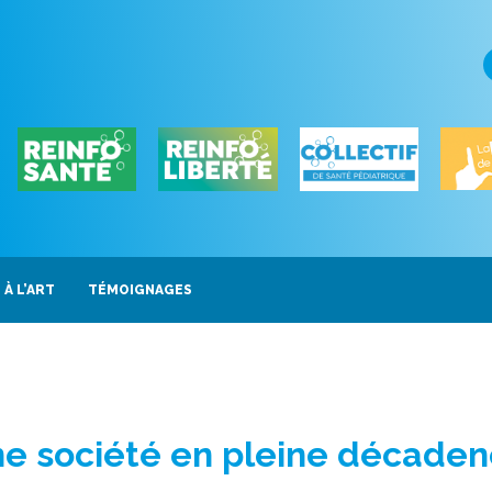
 À L’ART
TÉMOIGNAGES
Une société en pleine décade