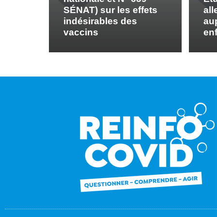
SÉNAT) sur les effets
al
indésirables des
au
vaccins
en