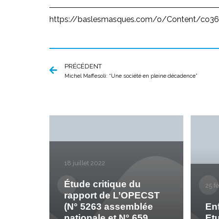
https://baslesmasques.com/o/Content/co361
PRÉCÉDENT
Michel Maffesoli: “Une société en pleine décadence”
18 juillet 2022
Étude critique du
25 f
rapport de L’OPECST
(N° 5263 assemblée
En
nationale et N° 659
Et