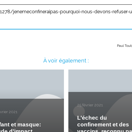
278/jenemeconfineraipas-pourquoi-nous-devons-refuser-
Paul Toub
À voir également :
25 février 2021
évrier 2021
L’échec du
fant et masque:
confinement et des
ude d’impact
vaccins, reconnu pa