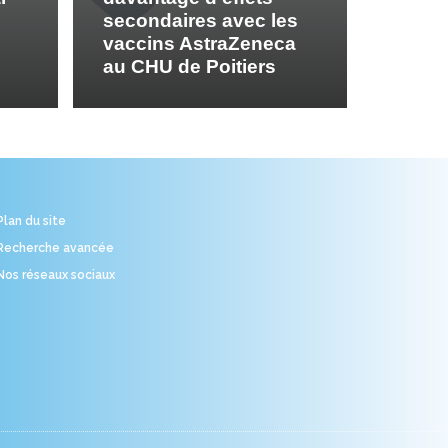
secondaires avec les
vaccins AstraZeneca
au CHU de Poitiers
Plan du site
Recherche avancée
Nos réseaux sociaux