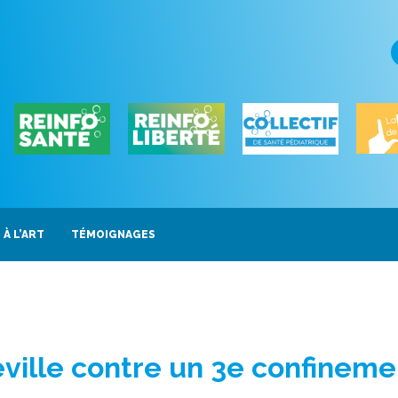
 À L’ART
TÉMOIGNAGES
ville contre un 3e confineme