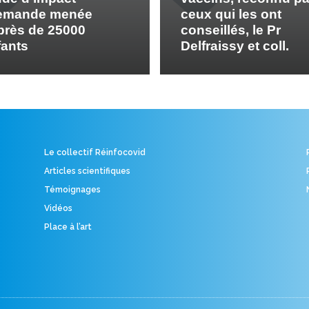
lemande menée
ceux qui les ont
près de 25000
conseillés, le Pr
fants
Delfraissy et coll.
Le collectif Réinfocovid
Articles scientifiques
Témoignages
Vidéos
Place à l’art