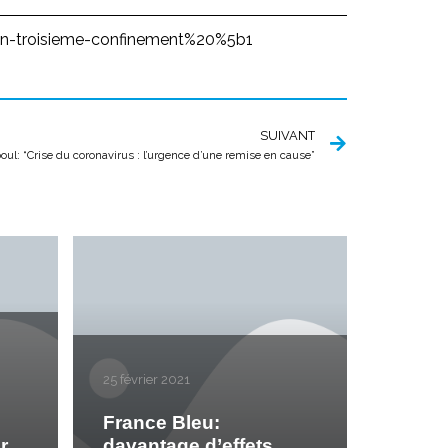
un-troisieme-confinement%20%5b1
SUIVANT
oul: “Crise du coronavirus : l’urgence d’une remise en cause”
25 février 2021
France Bleu:
r
davantage d’effets