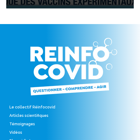
Le collectif Réinfocovid
Articles scientifiques
Témoignages
Vidéos