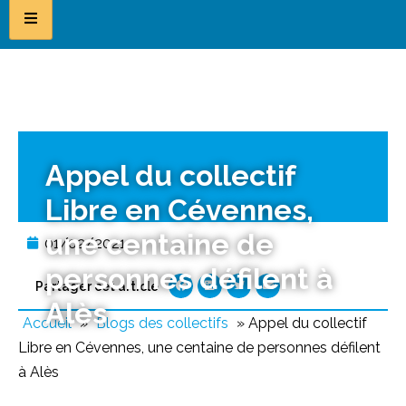
Appel du collectif
Libre en Cévennes,
une centaine de
01/02/2021
personnes défilent à
Partager cet article
Alès
Accueil
»
Blogs des collectifs
»
Appel du collectif
Libre en Cévennes, une centaine de personnes défilent
à Alès