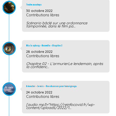
Twelve monkeys
30 octobre 2022
Contributions libres
Scénario bâclé sur une ordonnance
tamponnée, dans le film pa…
Mia la cyborg – Nouvelle – Chapitre 2
28 octobre 2022
Contributions libres
Chapitre 02 - L’armurierLe lendemain, après
la confidenc…
A écouter – Je vois – Une chanson pour temoignage.
24 octobre 2022
Contributions libres
[audio mp3="https://reinfocovid.fr/wp-
content/uploads/2022/1…