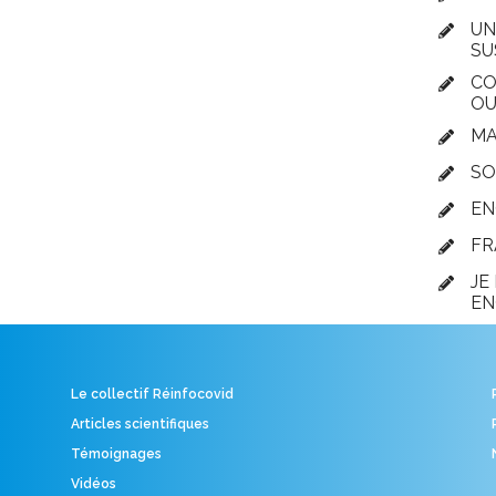
UN
SU
CO
OU
MA
SO
EN
FR
JE
EN
Le collectif Réinfocovid
Articles scientifiques
Témoignages
Vidéos