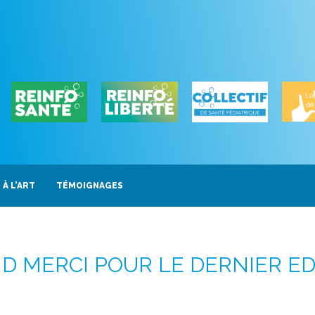
 À L’ART
TÉMOIGNAGES
D MERCI POUR LE DERNIER ED