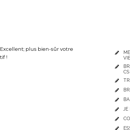
Excellent; plus bien-sûr votre
ME
f !
VIE
BR
CS
TR
BRA
BA
JE
CO
ES