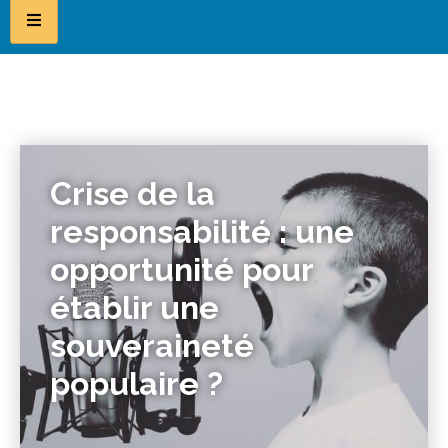
Crise de la
responsabilité : une
opportunité pour
établir une
souveraineté
populaire ?