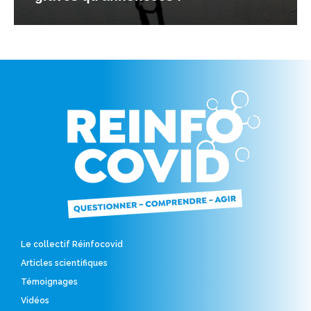
Le collectif Réinfocovid
Articles scientifiques
Témoignages
Vidéos