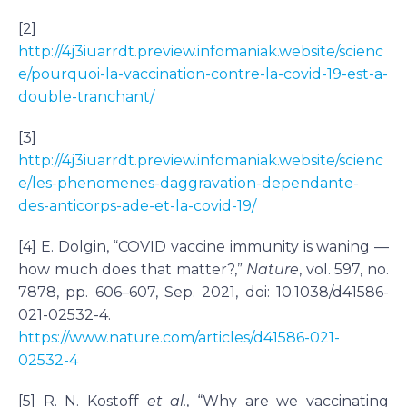
[2]
http://4j3iuarrdt.preview.infomaniak.website/scienc
e/pourquoi-la-vaccination-contre-la-covid-19-est-a-
double-tranchant/
[3]
http://4j3iuarrdt.preview.infomaniak.website/scienc
e/les-phenomenes-daggravation-dependante-
des-anticorps-ade-et-la-covid-19/
[4] E. Dolgin, “COVID vaccine immunity is waning —
how much does that matter?,”
Nature
, vol. 597, no.
7878, pp. 606–607, Sep. 2021, doi: 10.1038/d41586-
021-02532-4.
https://www.nature.com/articles/d41586-021-
02532-4
[5] R. N. Kostoff
et al.
, “Why are we vaccinating