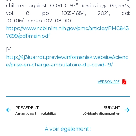
children against COVID-19?,”
Toxicology Reports
,
vol. 8, pp. 1665–1684, 2021, doi:
10.1016/j.toxrep.2021.08.010.
https://www.ncbi.nlm.nih.gov/pmc/articles/PMC843
7699/pdf/main.pdf
[6]
http://4j3iuarrdt.preview.infomaniak.website/scienc
e/prise-en-charge-ambulatoire-du-covid-19/
VERSION PDF
PRÉCÉDENT
SUIVANT
Arnaque de l’imputabilité
L’évidente disproportion
À voir également :