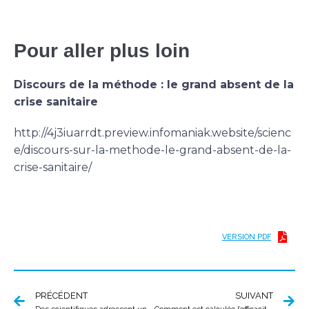
Pour aller plus loin
Discours de la méthode : le grand absent de la
crise sanitaire
http://4j3iuarrdt.preview.infomaniak.website/scienc
e/discours-sur-la-methode-le-grand-absent-de-la-
crise-sanitaire/
VERSION PDF
PRÉCÉDENT
SUIVANT
Des scientifiques adressent une critique aux fact-checkers et à certains journalistes
Comment est calculée l’efficacité des vaccins ?