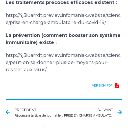
Les traitements précoces efficaces existent :
http://4j3iuarrdt.preview.infomaniak.website/scienc
e/prise-en-charge-ambulatoire-du-covid-19/
La prévention (comment booster son système
immunitaire) existe :
http://4j3iuarrdt.preview.infomaniak.website/scienc
e/peut-on-se-donner-plus-de-moyens-pour-
resister-aux-virus/
VERSION PDF
PRÉCÉDENT
SUIVANT
Réponse à l’article du journal le Monde
PRISE EN CHARGE AMBULATOIRE DU COVID-19