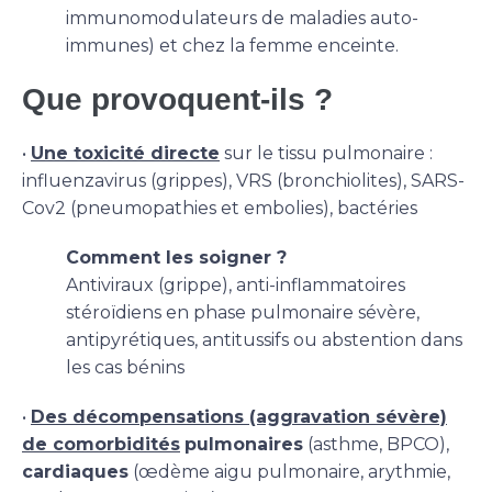
immunomodulateurs de maladies auto-
immunes) et chez la femme enceinte.
Que provoquent-ils ?
•
Une toxicité directe
sur le tissu pulmonaire :
influenzavirus (grippes), VRS (bronchiolites), SARS-
Cov2 (pneumopathies et embolies), bactéries
Comment les soigner ?
Antiviraux (grippe), anti-inflammatoires
stéroïdiens en phase pulmonaire sévère,
antipyrétiques, antitussifs ou abstention dans
les cas bénins
•
Des décompensations (aggravation sévère)
de comorbidités
pulmonaires
(asthme, BPCO),
cardiaques
(œdème aigu pulmonaire, arythmie,