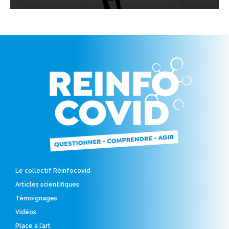
Le collectif Réinfocovid
Articles scientifiques
Témoignages
Vidéos
Place à l’art