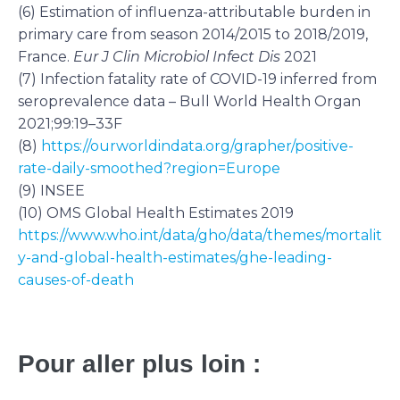
(6) Estimation of influenza-attributable burden in
primary care from season 2014/2015 to 2018/2019,
France.
Eur J Clin Microbiol Infect Dis
2021
(7) Infection fatality rate of COVID-19 inferred from
seroprevalence data – Bull World Health Organ
2021;99:19–33F
(8)
https://ourworldindata.org/grapher/positive-
rate-daily-smoothed?region=Europe
(9) INSEE
(10) OMS Global Health Estimates 2019
https://www.who.int/data/gho/data/themes/mortalit
y-and-global-health-estimates/ghe-leading-
causes-of-death
Pour aller plus loin :