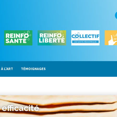
 À L’ART
TÉMOIGNAGES
efficacité