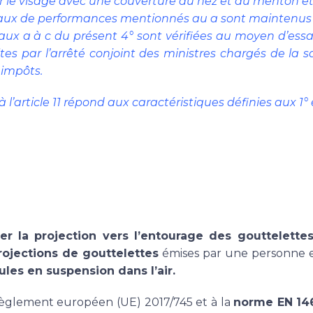
 le visage avec une couverture du nez et du menton et
 niveaux de performances mentionnés au a sont maintenus
ux a à c du présent 4° sont vérifiées au moyen d’essai
ites par l’arrêté conjoint des ministres chargés de l
 impôts.
article 11 répond aux caractéristiques définies aux 1° et
er la projection vers l’entourage des gouttelette
rojections de gouttelettes
émises par une personne en
cules en suspension dans l’air.
 règlement européen (UE) 2017/745 et à la
norme EN 14