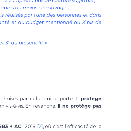
 ne comprend pas de couture sagittale ;
 après au moins cinq lavages ;
s réalisés par l’une des personnes et dans
a santé et du budget mentionné au K bis de
 3° du présent III. »
s
émises par celui qui le porte. Il
protège
 vis-à-vis. En revanche,
il ne protège pas
683 + AC
: 2019 [
2
], où c’est l’efficacité de la