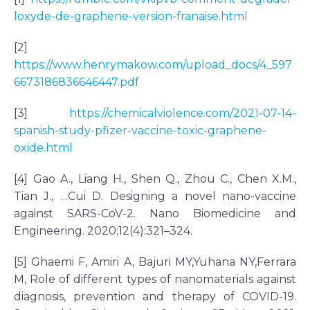
loxyde-de-graphene-version-franaise.html
[2]
https://www.henrymakow.com/upload_docs/4_597
6673186836646447.pdf
[3]
https://chemicalviolence.com/2021-07-14-
spanish-study-pfizer-vaccine-toxic-graphene-
oxide.html
[4] Gao A., Liang H., Shen Q., Zhou C., Chen X.M.,
Tian J., …Cui D. Designing a novel nano-vaccine
against SARS-CoV-2. Nano Biomedicine and
Engineering. 2020;12(4):321–324.
[5] Ghaemi F, Amiri A, Bajuri MY,Yuhana NY,Ferrara
M, Role of different types of nanomaterials against
diagnosis, prevention and therapy of COVID-19.