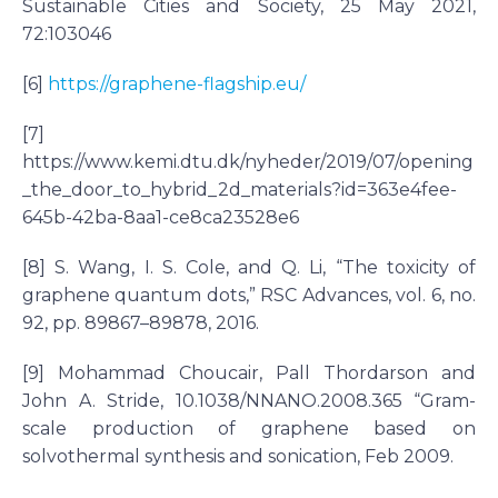
Sustainable Cities and Society, 25 May 2021,
72:103046
[6]
https://graphene-flagship.eu/
[7]
https://www.kemi.dtu.dk/nyheder/2019/07/opening
_the_door_to_hybrid_2d_materials?id=363e4fee-
645b-42ba-8aa1-ce8ca23528e6
[8] S. Wang, I. S. Cole, and Q. Li, “The toxicity of
graphene quantum dots,” RSC Advances, vol. 6, no.
92, pp. 89867–89878, 2016.
[9] Mohammad Choucair, Pall Thordarson and
John A. Stride, 10.1038/NNANO.2008.365 “Gram-
scale production of graphene based on
solvothermal synthesis and sonication, Feb 2009.