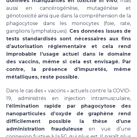
données manquantes en toxicité in vivo
, mais
aussi en cancérogénèse, mutagénèse et
génotoxicité ainsi que dans la compréhension de la
phagocytose dans les monocytes (foie, rate,
ganglions lymphatiques).
Ces données issues de
tests standardisés sont nécessaires aux fins
d’autorisation réglementaire et cela rend
improbable l’usage actuel dans le domaine
des vaccins, même si cela est envisagé. Par
contre, la présence d’impuretés, même
métalliques, reste possible.
Dans le cas des « vaccins » actuels contre la COVID-
19, administrés en injection intramusculaire,
l’élimination rapide par phagocytose des
nanoparticules d’oxyde de graphène rend
difficilement possible la thèse d’une
administration frauduleuse
en vue d’une
connexion furtive à la 5G qui plus est. Il paraît plus