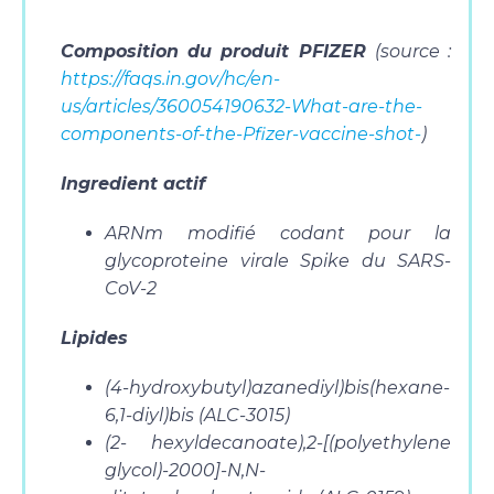
Composition du produit PFIZER
(source :
https://faqs.in.gov/hc/en-
us/articles/360054190632-What-are-the-
components-of-the-Pfizer-vaccine-shot-
)
Ingredient actif
ARNm modifié codant pour la
glycoproteine virale Spike du SARS-
CoV-2
Lipides
(4-hydroxybutyl)azanediyl)bis(hexane-
6,1-diyl)bis (ALC-3015)
(2- hexyldecanoate),2-[(polyethylene
glycol)-2000]-N,N-