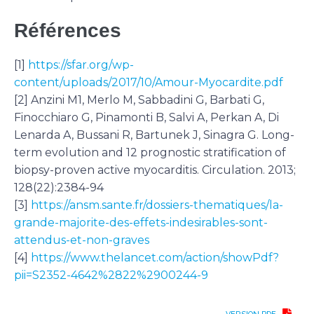
Références
[1]
https://sfar.org/wp-
content/uploads/2017/10/Amour-Myocardite.pdf
[2] Anzini M1, Merlo M, Sabbadini G, Barbati G,
Finocchiaro G, Pinamonti B, Salvi A, Perkan A, Di
Lenarda A, Bussani R, Bartunek J, Sinagra G. Long-
term evolution and 12 prognostic stratification of
biopsy-proven active myocarditis. Circulation. 2013;
128(22):2384-94
[3]
https://ansm.sante.fr/dossiers-thematiques/la-
grande-majorite-des-effets-indesirables-sont-
attendus-et-non-graves
[4]
https://www.thelancet.com/action/showPdf?
pii=S2352-4642%2822%2900244-9