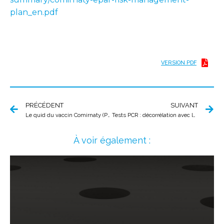
plan_en.pdf
VERSION PDF
PRÉCÉDENT
SUIVANT
Le quid du vaccin Comirnaty (Pfizer)
Tests PCR : décorrélation avec la maladie COVID-19
À voir également :