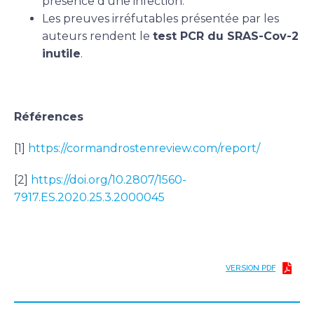
présence d’une infection.
Les preuves irréfutables présentée par les
auteurs rendent le
test PCR du SRAS-Cov-2
inutile
.
Références
[1]
https://cormandrostenreview.com/report/
[2]
https://doi.org/10.2807/1560-
7917.ES.2020.25.3.2000045
VERSION PDF