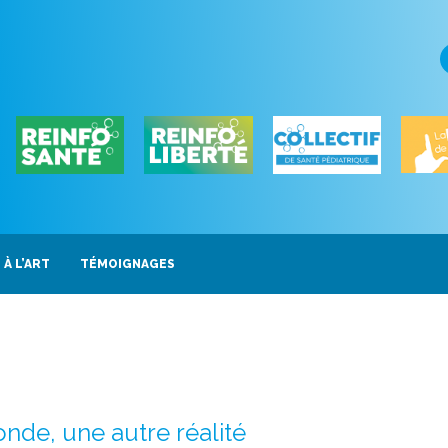
 À L’ART
TÉMOIGNAGES
onde, une autre réalité