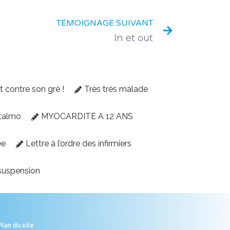
TÉMOIGNAGE SUIVANT
In et out
et contre son gré !
Très très malade
talmo
MYOCARDITE A 12 ANS
ée
Lettre à l’ordre des infirmiers
suspension
Plan du site