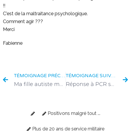
!!
C'est de la maltraitance psychologique.
Comment agir ???
Merci
Fabienne
TÉMOIGNAGE PRÉCÉDENT
TÉMOIGNAGE SUIVANT
Ma fille autiste masquée ne parle plus, ne reconnaît plus les émotions des personnes portant un masque
Réponse à PCR sans consentement
Positivons malgré tout ...
Plus de 20 ans de service militaire