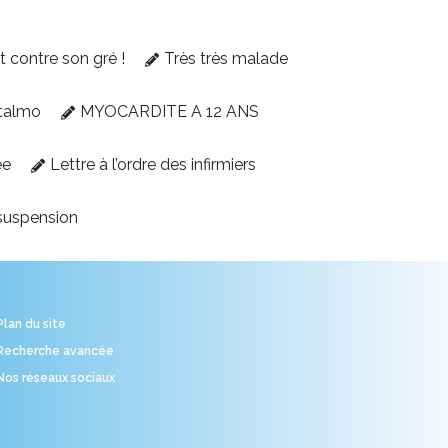
et contre son gré !
Très très malade
talmo
MYOCARDITE A 12 ANS
ée
Lettre à l’ordre des infirmiers
suspension
Plan du site
Recherche avancée
Nos réseaux sociaux