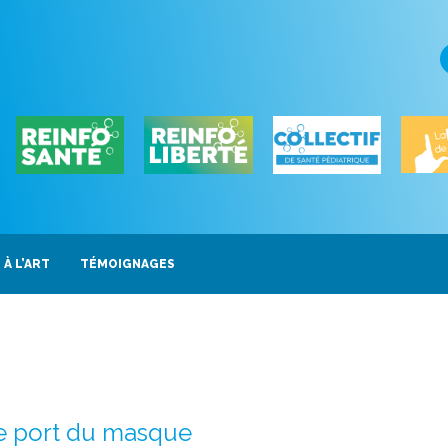
 À L’ART
TÉMOIGNAGES
de port du masque