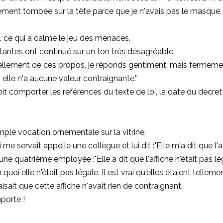
éralement tombée sur la tête parce que je n'avais pas le masq
, ce qui a calmé le jeu des menaces.
tantes ont continué sur un ton très désagréable.
vellement de ces propos, je réponds gentiment, mais fermem
lle n'a aucune valeur contraignante."
it comporter les références du texte de loi, la date du décret 
imple vocation ornementale sur la vitrine.
servait appelle une collègue et lui dit :"Elle m'a dit que l'aff
ne quatrième employée :"Elle a dit que l'affiche n'était pas lé
 elle n'était pas légale. Il est vrai qu'elles étaient tellement d
isait que cette affiche n'avait rien de contraignant.
mporte !