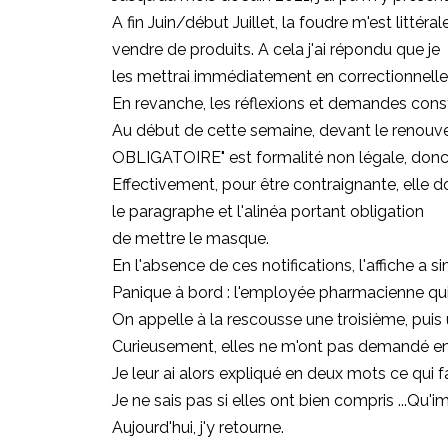
A fin Juin/début Juillet, la foudre m'est litt
vendre de produits. A cela j'ai répondu que je
les mettrai immédiatement en correctionnelle
En revanche, les réflexions et demandes cons
Au début de cette semaine, devant le renou
OBLIGATOIRE" est formalité non légale, donc e
Effectivement, pour être contraignante, elle do
le paragraphe et l'alinéa portant obligation
de mettre le masque.
En l'absence de ces notifications, l'affiche a s
Panique à bord : l'employée pharmacienne qui me 
On appelle à la rescousse une troisième, puis u
Curieusement, elles ne m'ont pas demandé en quoi
Je leur ai alors expliqué en deux mots ce qui fa
Je ne sais pas si elles ont bien compris ...Qu'i
Aujourd'hui, j'y retourne.