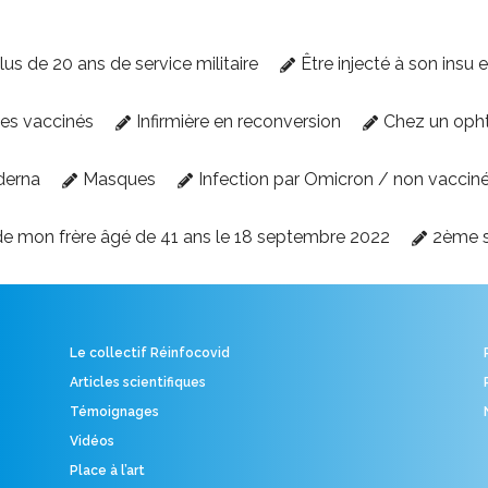
lus de 20 ans de service militaire
Être injecté à son insu 
des vaccinés
Infirmière en reconversion
Chez un oph
derna
Masques
Infection par Omicron / non vaccin
e mon frère âgé de 41 ans le 18 septembre 2022
2ème 
Le collectif Réinfocovid
Articles scientifiques
Témoignages
Vidéos
Place à l’art