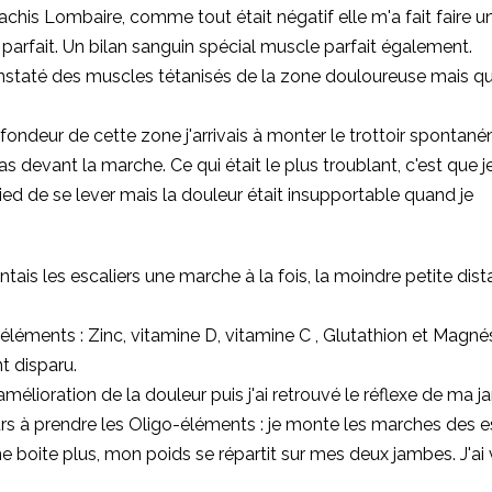
Rachis Lombaire, comme tout était négatif elle m'a fait faire u
lé parfait. Un bilan sanguin spécial muscle parfait également.
nstaté des muscles tétanisés de la zone douloureuse mais qui n
ondeur de cette zone j'arrivais à monter le trottoir spontané
s devant la marche. Ce qui était le plus troublant, c'est que 
d de se lever mais la douleur était insupportable quand je
montais les escaliers une marche à la fois, la moindre petite 
léments : Zinc, vitamine D, vitamine C , Glutathion et Magné
t disparu.
mélioration de la douleur puis j'ai retrouvé le réflexe de ma j
ours à prendre les Oligo-éléments : je monte les marches des 
 boite plus, mon poids se répartit sur mes deux jambes. J'ai v