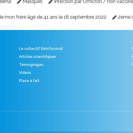
derna
Masques
Infection par Omicron / non vaccin
e mon frère âgé de 41 ans le 18 septembre 2022
2ème 
Le collectif Réinfocovid
Articles scientifiques
Témoignages
Vidéos
Place à l’art