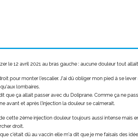
fizer le 12 avril 2021 au bras gauche : aucune douleur tout alla
 droit pour monter l'escalier. J'ai dû obliger mon pied à se l
usqu'aux lombaires.
 dit que ça allait passer avec du Doliprane. Comme ça ne passai
e avant et après l'injection la douleur se calmerait.
te de cette 2ème injection douleur toujours aussi intense mais
cher droit.
ue c'était dû au vaccin elle m'a dit que je me faisais des idée