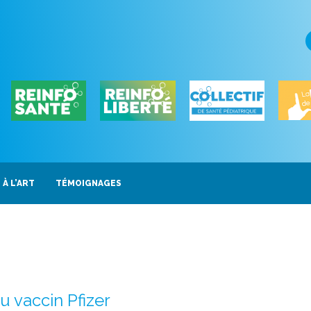
 À L’ART
TÉMOIGNAGES
u vaccin Pfizer