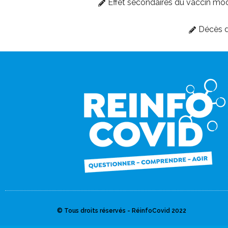
Effet secondaires du vaccin mo
Décès d
© Tous droits réservés - RéinfoCovid 2022