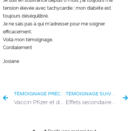
Je suis en souffrance depuis 6 mois, j'ai toujours ma
tension élevée avec tachycardie ; mon diabète est
toujours déséquilibré.
Je ne sais pas à qui m'adresser pour me soigner
efficacement.
Voilà mon témoignage.
Cordialement
Josiane
TÉMOIGNAGE PRÉCÉDENT
TÉMOIGNAGE SUIVANT
Vaccin Pfizer et depuis la 2eme dose plus rien ne répond
Effets secondaires importants