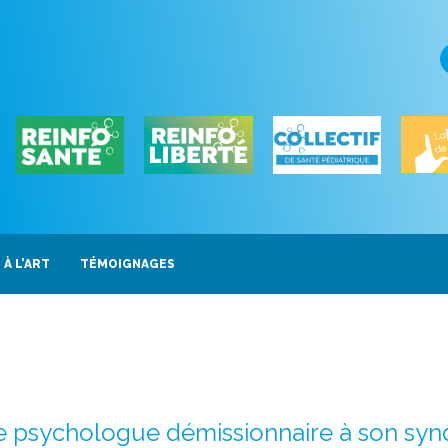
 À L’ART
TÉMOIGNAGES
e psychologue démissionnaire à son syndi