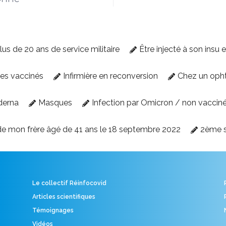
lus de 20 ans de service militaire
Être injecté à son insu 
des vaccinés
Infirmière en reconversion
Chez un oph
derna
Masques
Infection par Omicron / non vaccin
e mon frère âgé de 41 ans le 18 septembre 2022
2ème 
Le collectif Réinfocovid
Articles scientifiques
Témoignages
Vidéos