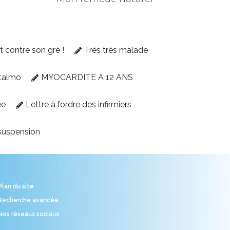
et contre son gré !
Très très malade
talmo
MYOCARDITE A 12 ANS
ée
Lettre à l’ordre des infirmiers
suspension
Plan du site
Recherche avancée
Nos réseaux sociaux