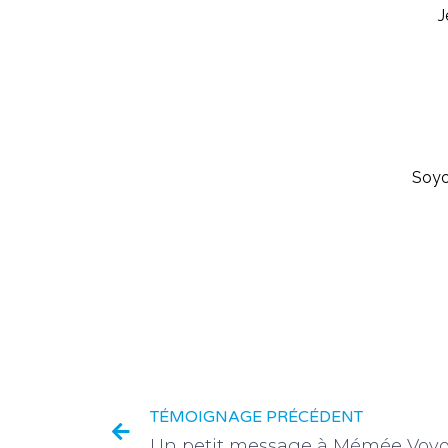
J
Soyo
TÉMOIGNAGE PRÉCÉDENT
Un petit message à Mémée Vov