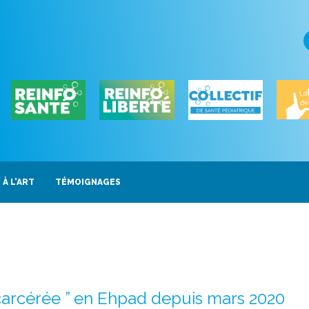
 À L’ART
TÉMOIGNAGES
carcérée ” en Ehpad depuis mars 2020