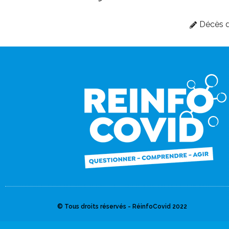
Décès d
© Tous droits réservés - RéinfoCovid 2022