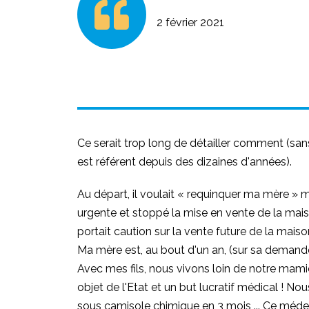
2 février 2021
Ce serait trop long de détailler comment (sa
est référent depuis des dizaines d'années).
Au départ, il voulait « requinquer ma mère » 
urgente et stoppé la mise en vente de la mais
portait caution sur la vente future de la maiso
Ma mère est, au bout d'un an, (sur sa demande)
Avec mes fils, nous vivons loin de notre mam
objet de l'Etat et un but lucratif médical !
sous camisole chimique en 3 mois ... Ce méde