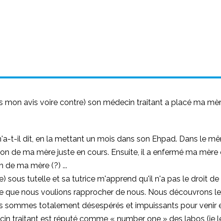
ns mon avis voire contre) son médecin traitant a placé ma mè
m'a-t-il dit, en la mettant un mois dans son Ehpad. Dans le 
on de ma mère juste en cours. Ensuite, il a enfermé ma mère e
n de ma mère (?) ...
 sous tutelle et sa tutrice m'apprend qu'il n'a pas le droit de
ie que nous voulions rapprocher de nous. Nous découvrons l
 Nous sommes totalement désespérés et impuissants pour venir
cin traitant est réputé comme « number one » des labos (je l