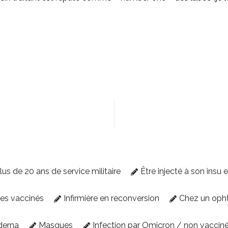
lus de 20 ans de service militaire
Être injecté à son insu 
des vaccinés
Infirmière en reconversion
Chez un oph
derna
Masques
Infection par Omicron / non vaccin