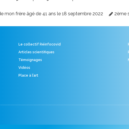
e mon frère âgé de 41 ans le 18 septembre 2022
2ème 
Le collectif Réinfocovid
Articles scientifiques
Témoignages
Vidéos
Place à l’art