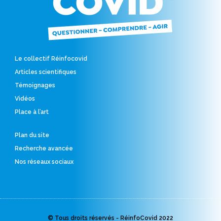
Le collectif Réinfocovid
Articles scientifiques
Témoignages
Vidéos
Place à l’art
Plan du site
Recherche avancée
Nos réseaux sociaux
© Tous droits réservés - RéinfoCovid 2022