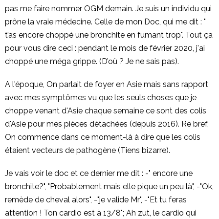
pas me faire nommer OGM demain. Je suis un individu qui
prône la vraie médecine. Celle de mon Doc, qui me dit : "
t’as encore choppé une bronchite en fumant trop". Tout ça
pour vous dire ceci : pendant le mois de février 2020, j'ai
choppé une méga grippe. (D’où ? Je ne sais pas).
A l'époque, On parlait de foyer en Asie mais sans rapport
avec mes symptômes vu que les seuls choses que je
choppe venant d'Asie chaque semaine ce sont des colis
d'Asie pour mes pièces détachées (depuis 2016). Re bref,
On commence dans ce moment-là à dire que les colis
étaient vecteurs de pathogène (Tiens bizarre).
Je vais voir le doc et ce dernier me dit : -" encore une
bronchite?", "Probablement mais elle pique un peu là", -"Ok,
remède de cheval alors", -"je valide Mr", -"Et tu feras
attention ! Ton cardio est à 13/8"; Ah zut, le cardio qui