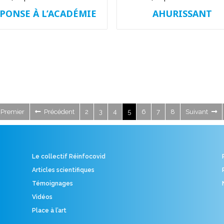
PONSE À L’ACADÉMIE
AHURISSANT
Premier
Précédent
2
3
4
5
6
7
8
Suivant
Le collectif Réinfocovid
Articles scientifiques
Témoignages
Vidéos
Place à l’art