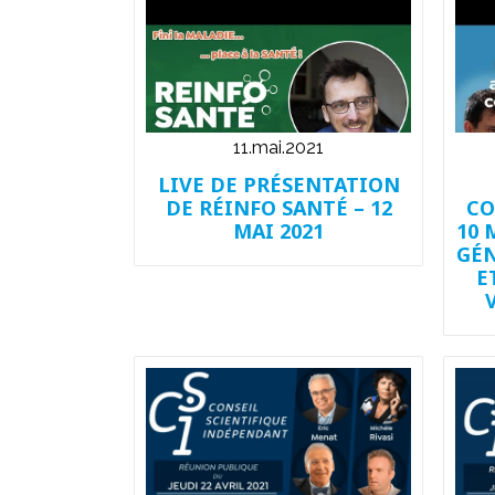
11.mai.2021
LIVE DE PRÉSENTATION
DE RÉINFO SANTÉ – 12
CO
MAI 2021
10 
GÉN
E