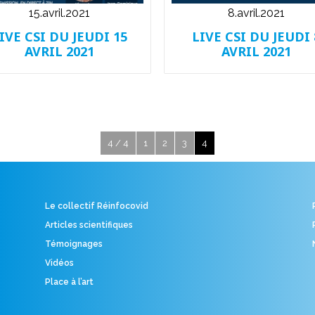
15.avril.2021
8.avril.2021
IVE CSI DU JEUDI 15
LIVE CSI DU JEUDI 
AVRIL 2021
AVRIL 2021
4 / 4
1
2
3
4
Le collectif Réinfocovid
Articles scientifiques
Témoignages
Vidéos
Place à l’art