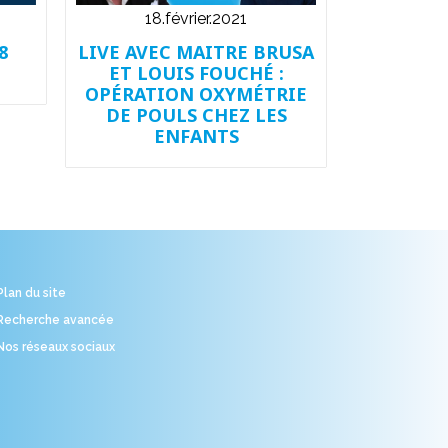
18.février.2021
8
LIVE AVEC MAITRE BRUSA
ET LOUIS FOUCHÉ :
OPÉRATION OXYMÉTRIE
DE POULS CHEZ LES
ENFANTS
Plan du site
Recherche avancée
Nos réseaux sociaux