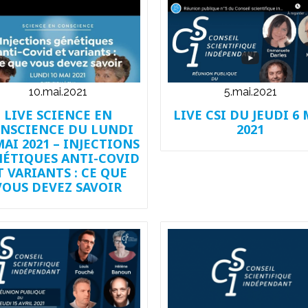
10.mai.2021
5.mai.2021
LIVE SCIENCE EN
LIVE CSI DU JEUDI 6 
NSCIENCE DU LUNDI
2021
MAI 2021 – INJECTIONS
ÉTIQUES ANTI-COVID
T VARIANTS : CE QUE
VOUS DEVEZ SAVOIR