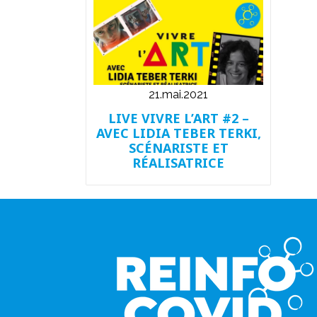
21.mai.2021
LIVE VIVRE L’ART #2 –
AVEC LIDIA TEBER TERKI,
SCÉNARISTE ET
RÉALISATRICE